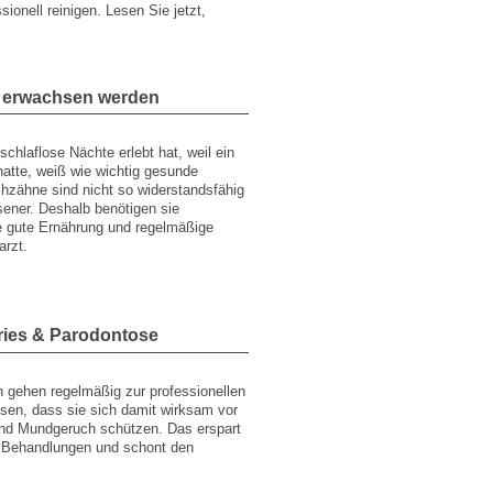
ionell reinigen. Lesen Sie jetzt,
n erwachsen werden
schlaflose Nächte erlebt hat, weil ein
tte, weiß wie wichtig gesunde
chzähne sind nicht so widerstandsfähig
ener. Deshalb benötigen sie
e gute Ernährung und regelmäßige
rzt.
ries & Parodontose
gehen regelmäßig zur professionellen
ssen, dass sie sich damit wirksam vor
und Mundgeruch schützen. Das erspart
Behandlungen und schont den