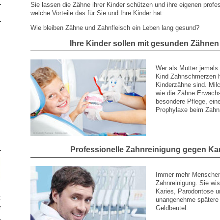
Sie lassen die Zähne ihrer Kinder schützen und ihre eigenen profess
welche Vorteile das für Sie und Ihre Kinder hat:
Wie bleiben Zähne und Zahnfleisch ein Leben lang gesund?
Ihre Kinder sollen mit gesunden Zähne
Wer als Mutter jemals 
Kind Zahnschmerzen ha
Kinderzähne sind. Mil
wie die Zähne Erwachs
besondere Pflege, ein
Prophylaxe beim Zahna
Professionelle Zahnreinigung gegen Ka
Immer mehr Menschen 
Zahnreinigung. Sie wi
Karies, Parodontose 
:
unangenehme spätere 
r
Geldbeutel: